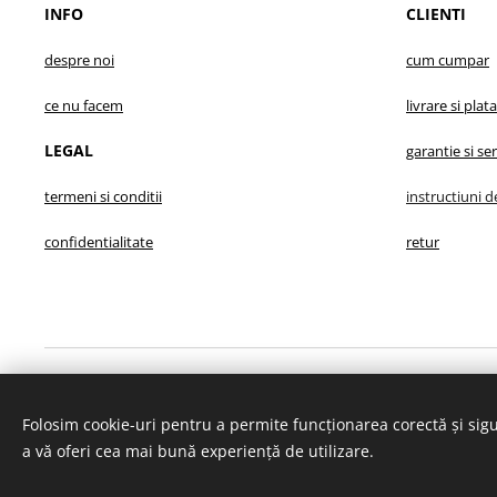
INFO
CLIENTI
despre no
i
cum cumpar
ce nu facem
livrare s
i plata
LEGAL
garantie
si se
termeni si conditii
instructiuni d
confidentialitate
retur
Proiect finanțat din FONDUL EUROPEAN AGRICOL PENT
Folosim cookie-uri pentru a permite funcționarea corectă și sigu
a vă oferi cea mai bună experiență de utilizare.