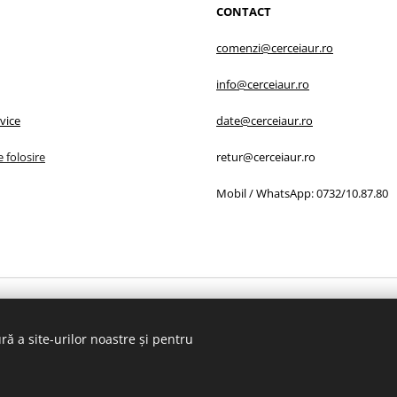
CONTACT
comenzi@cerceiaur.ro
info@cerceiaur.ro
rvice
date@cerceiaur.ro
e folosire
retur@cerceiaur.ro
Mobil / WhatsApp: 0732/10.87.80
RU DEZVOLTARE RURALĂ prin PROGRAMUL NAŢIONAL DE DEZVOLTAR
ră a site-urilor noastre și pentru
Copyright © 2019 - Toate drepturile rezervate cerceiaur.ro
Cookie-uri