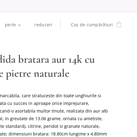
perle
reduceri
Coș de cumpărături
dida bratara aur 14k cu
e pietre naturale
marcabila, care straluceste din toate unghiurile si
tata cu succes in aproape orice imprejurare,
cand-o asortabila multor tinute, realizata din aur alb
at, in greutate de 13.06 grame, ornata cu ametiste,
te standard), citrine, peridot si granate naturale,
tate; dimensiuni bratara: 18.80cm lungime x 4.80mm