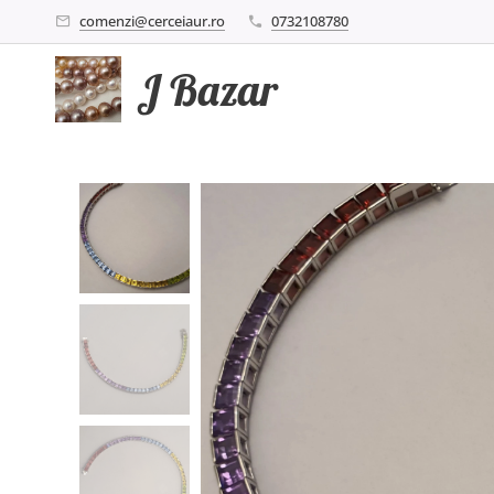
comenzi@cerceiaur.ro
0732108780
J Bazar