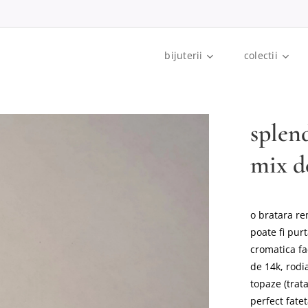
bijuterii
colectii
splen
mix d
o bratara re
poate fi pur
cromatica fa
de 14k, rodi
topaze (trata
perfect fate