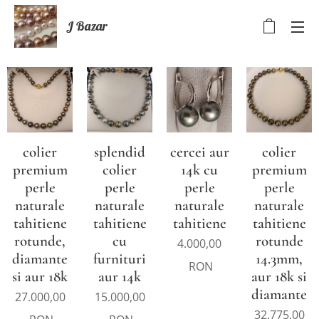
J Bazar
colier
splendid
cercei aur
colier
premium
colier
14k cu
premium
perle
perle
perle
perle
naturale
naturale
naturale
naturale
tahitiene
tahitiene
tahitiene
tahitiene
rotunde,
cu
rotunde
4.000,00
diamante
furnituri
14.3mm,
RON
si aur 18k
aur 14k
aur 18k si
diamante
27.000,00
15.000,00
32.775,00