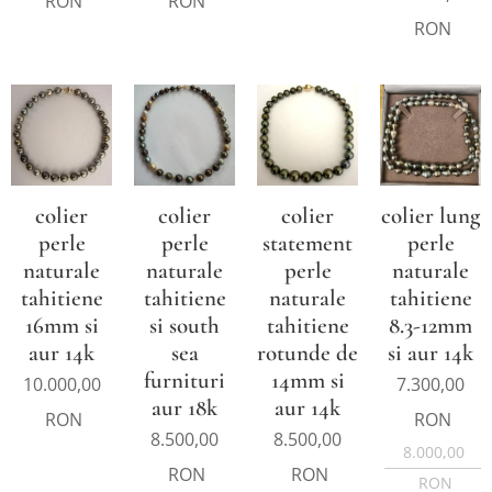
RON
RON
RON
colier
colier
colier
colier lung
perle
perle
statement
perle
naturale
naturale
perle
naturale
tahitiene
tahitiene
naturale
tahitiene
16mm si
si south
tahitiene
8.3-12mm
aur 14k
sea
rotunde de
si aur 14k
furnituri
14mm si
10.000,00
7.300,00
aur 18k
aur 14k
RON
RON
8.500,00
8.500,00
8.000,00
RON
RON
RON