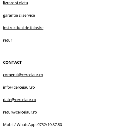
livrare s
i plata
garantie
si service
instructiuni d
e folosire
retur
CONTACT
comenzi@cerceiaur.ro
info@cerceiaur.ro
date@cerceiaur.ro
retur@cerceiaur.ro
Mobil / WhatsApp: 0732/10.87.80