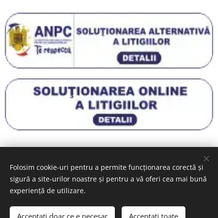
Proiect finanțat din FONDUL EUROPEAN AGRICOL
Folosim cookie-uri pentru a permite funcționarea corectă și
PENTRU DEZVOLTARE RURALĂ prin PROGRAMUL NAŢIONAL DE
sigură a site-urilor noastre și pentru a vă oferi cea mai bună
DEZVOLTARE RURALĂ 2014 – 2020.
Detalii aici
experiență de utilizare.
Copyright © 2019 - Toate drepturile rezervate cerceiaur.ro
Acceptați doar ce e necesar
Acceptați toate