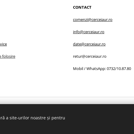
CONTACT
comenzi@cerceiaur.ro
info@cerceiaur.ro
rvice
date@cerceiaur.ro
e folosire
retur@cerceiaur.ro
Mobil / WhatsApp: 0732/10.87.80
RU DEZVOLTARE RURALĂ prin PROGRAMUL NAŢIONAL DE DEZVOLTAR
ră a site-urilor noastre și pentru
Copyright © 2019 - Toate drepturile rezervate cerceiaur.ro
Cookie-uri