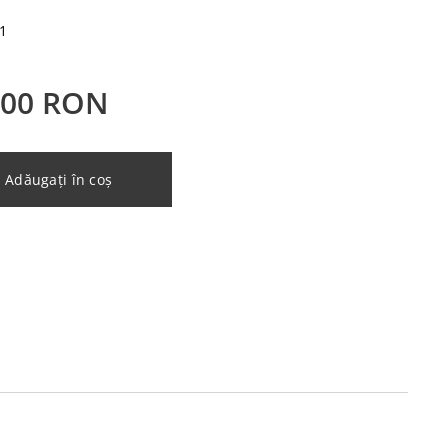
1
,00
RON
Adăugați în coș