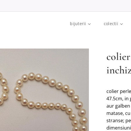
bijuterii
colectii
colie
inchiz
colier perl
47.5cm, in 
aur galben 
matase, cu 
stranse; pe
dimensiuni 