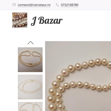
comenzi@cerceiaur.ro
0732108780
J Bazar