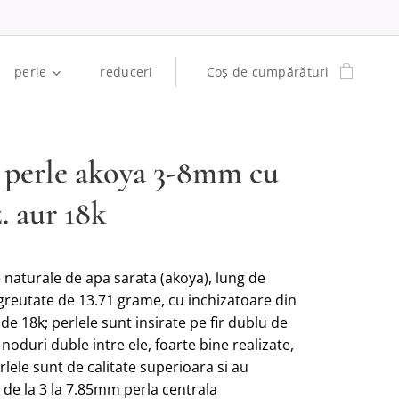
perle
reduceri
Coș de cumpărături
r perle akoya 3-8mm cu
. aur 18k
e naturale de apa sarata (akoya), lung de
greutate de 13.71 grame, cu inchizatoare din
de 18k; perlele sunt insirate pe fir dublu de
noduri duble intre ele, foarte bine realizate,
rlele sunt de calitate superioara si au
de la 3 la 7.85mm perla centrala