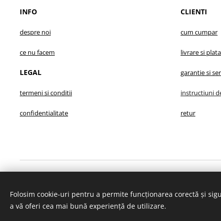
INFO
CLIENTI
despre no
i
cum cumpar
ce nu facem
livrare s
i plata
LEGAL
garantie
si se
termeni si conditii
instructiuni d
confidentialitate
retur
Proiect finanțat din FONDUL EUROPEAN AGRICOL PENT
Folosim cookie-uri pentru a permite funcționarea corectă și sigu
a vă oferi cea mai bună experiență de utilizare.