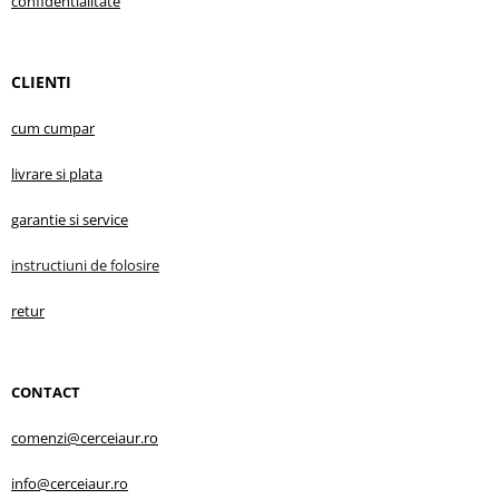
confidentialitate
CLIENTI
cum cumpar
livrare s
i plata
garantie
si service
instructiuni d
e folosire
retur
CONTACT
comenzi@cerceiaur.ro
info@cerceiaur.ro