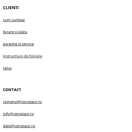
CLIENTI
cum cumpar
livrare s
i plata
garantie
si service
instructiuni d
e folosire
retur
CONTACT
comenzi@cerceiaur.ro
info@cerceiaur.ro
date@cerceiaur.ro