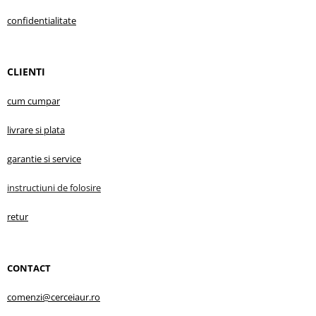
confidentialitate
CLIENTI
cum cumpar
livrare s
i plata
garantie
si service
instructiuni d
e folosire
retur
CONTACT
comenzi@cerceiaur.ro