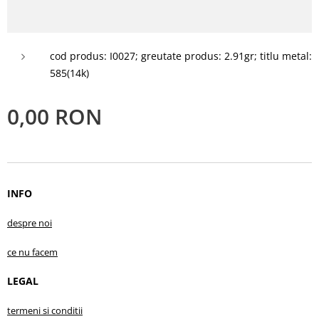
cod produs: I0027; greutate produs: 2.91gr; titlu metal:
585(14k)
0,00
RON
INFO
despre no
i
ce nu facem
LEGAL
termeni si conditii