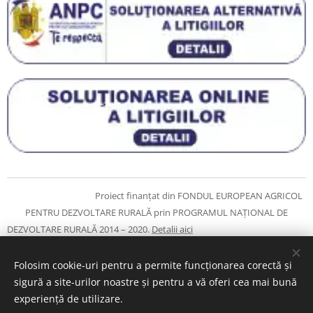
Proiect finanțat din FONDUL EUROPEAN AGRICOL
PENTRU DEZVOLTARE RURALĂ prin PROGRAMUL NAŢIONAL DE
DEZVOLTARE RURALĂ 2014 – 2020.
Detalii aici
Copyright © 2019 - Toate drepturile rezervate cerceiaur.ro
Folosim cookie-uri pentru a permite funcționarea corectă și
sigură a site-urilor noastre și pentru a vă oferi cea mai bună
Cookie-uri
experiență de utilizare.