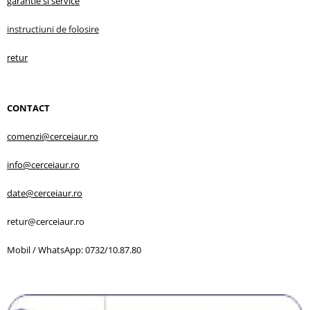
garantie
si service
instructiuni d
e folosire
retur
CONTACT
comenzi@cerceiaur.ro
info@cerceiaur.ro
date@cerceiaur.ro
retur@cerceiaur.ro
Mobil / WhatsApp: 0732/10.87.80